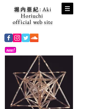
Aki
:
堀 内 亜 紀
Horiuchi
official web site
new!